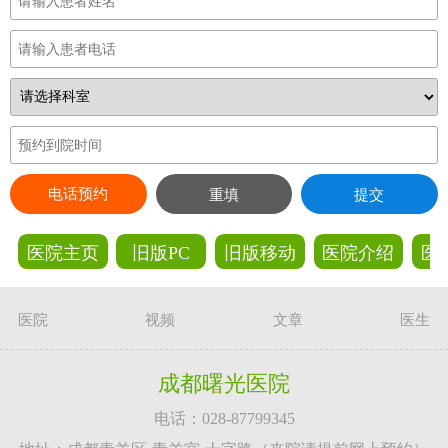
电话预约
重填
提交
医院主页
旧版PC
旧版移动
医院介绍
医
医院
视频
文章
医生
成都曙光医院
电话：028-87799345