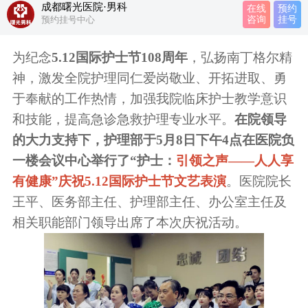
成都曙光医院·男科
在线
预约
预约挂号中心
咨询
挂号
​​为纪念
5.12国际护士节
108周年
，弘扬南丁格尔精
神，激发全院护理同仁爱岗敬业、开拓进取、勇
于奉献的工作热情，加强我院临床护士教学意识
和技能，提高急诊急救护理专业水平。
在院领导
的大力支持下，护理部于5月8日下午4点在医院负
一楼会议中心举行了
“护士：
引领之声——人人享
有健康”庆祝5.12国际护士节文艺表演
。医院院长
王平、医务部主任、护理部主任、办公室主任及
相关职能部门领导出席了本次庆祝活动。