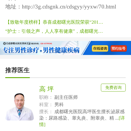
地址：
http://3g.cdsgnk.cn/cdsgyy/yyxw/70.html
【致敬年度榜样】恭喜成都曙光医院荣获“2018年度口碑医疗榜样单位”
“护士：引领之声，人人享有健康”，成都曙光医院举行护士节庆祝活动
推荐医生
免费咨询
高 坪
职称：
副主任医师
科室：
男科
擅长：
成都曙光医院高坪医生擅长泌尿感
染：尿路感染、睾丸炎、附睾炎、精 ...
[详
情]