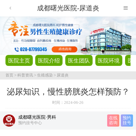
成都曙光医院-尿道炎
医院主页
医院介绍
医生团队
医院环境
医
首页
>
科普资讯
>
生殖感染
>
尿道炎
泌尿知识，慢性膀胱炎怎样预防？
时间：
2024-06-26
成都曙光医院·男科
在线
预约
预约挂号中心
咨询
挂号