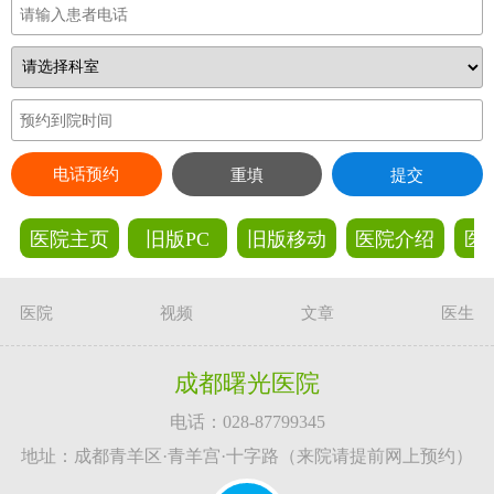
电话预约
重填
提交
医院主页
旧版PC
旧版移动
医院介绍
医
医院
视频
文章
医生
成都曙光医院
电话：028-87799345
地址：成都青羊区·青羊宫·十字路（来院请提前网上预约）