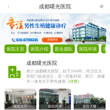
成都曙光医院
医院主页
医院介绍
医生团队
医院环境
医
成都曙光医院
简介:成都曙光医院，始于2004年。经卫生主
管部门批准设立，是一所集科研、医疗、保健
为一体专注于男性健康...
[详情]
医院大厅
医院药房
医院大楼