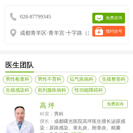
028-87799345
免费咨询
预约挂号
成都青羊区·青羊宫·十字路（来院请提前网上预
医生团队
男性检查科
男性不育科
疝气疾病科
生殖整形科
生殖感染科
前列腺疾病科
性功能障碍科
免费咨询
高 坪
科室：
男科
擅长：
成都曙光医院高坪医生擅长泌尿感
染：尿路感染、睾丸炎、附睾炎、精囊