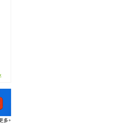
、
弊
更多+