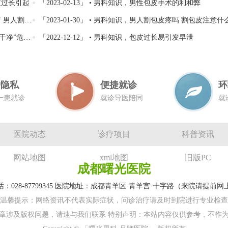
包皮过长引起
「2023-02-13」 • 男科知识，男性包皮手术的利和弊
后的注意事项
「2023-01-30」 • 男科知识，男人割包皮疼吗 割包皮注意什
净”危害大
「2022-12-12」 • 男科知识，包皮过长易引发早泄
护隐私
便捷就诊
环
一患就诊
就诊导医陪同
就
医院动态
诊疗项目
科普资讯
网站地图
xml地图
旧版PC
成都曙光医院
：028-87799345 医院地址：成都青羊区·青羊宫·十字路（来院请提前
温馨提示：网络资讯不代表实际症状，问诊治疗请及时到院进行专业检查
章涉及版权问题，请速与我们联系 特别声明：本站内容仅供参考，不作