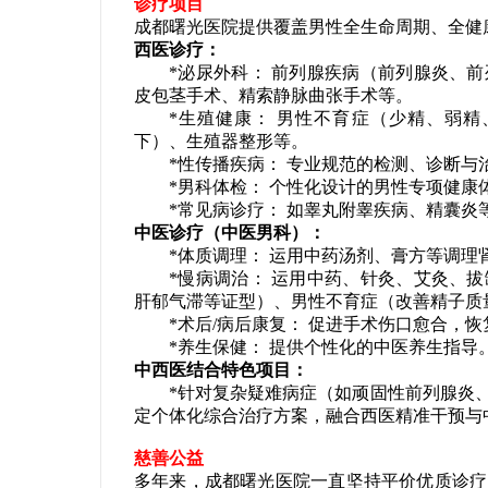
诊疗项目
成都曙光医院提供覆盖男性全生命周期、全健
西医诊疗：
*泌尿外科： 前列腺疾病（前列腺炎、前
皮包茎手术、精索静脉曲张手术等。
*生殖健康： 男性不育症（少精、弱精
下）、生殖器整形等。
*性传播疾病： 专业规范的检测、诊断与
*男科体检： 个性化设计的男性专项健康
*常见病诊疗： 如睾丸附睾疾病、精囊炎
中医诊疗（中医男科）：
*体质调理： 运用中药汤剂、膏方等调理
*慢病调治： 运用中药、针灸、艾灸、拔
肝郁气滞等证型）、男性不育症（改善精子质
*术后/病后康复： 促进手术伤口愈合，恢
*养生保健： 提供个性化的中医养生指导
中西医结合特色项目：
*针对复杂疑难病症（如顽固性前列腺炎、
定个体化综合治疗方案，融合西医精准干预与
慈善公益
多年来，成都曙光医院一直坚持平价优质诊疗