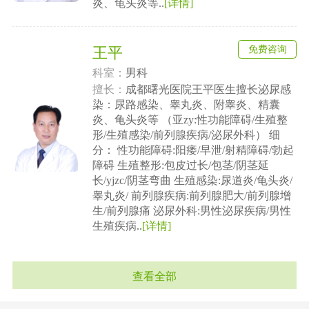
炎、龟头炎等..
[详情]
免费咨询
王平
科室：
男科
擅长：
成都曙光医院王平医生擅长泌尿感
染：尿路感染、睾丸炎、附睾炎、精囊
炎、龟头炎等 （亚zy:性功能障碍/生殖整
形/生殖感染/前列腺疾病/泌尿外科） 细
分： 性功能障碍:阳痿/早泄/射精障碍/勃起
障碍 生殖整形:包皮过长/包茎/阴茎延
长/yjzc/阴茎弯曲 生殖感染:尿道炎/龟头炎/
睾丸炎/ 前列腺疾病:前列腺肥大/前列腺增
生/前列腺痛 泌尿外科:男性泌尿疾病/男性
生殖疾病..
[详情]
查看全部