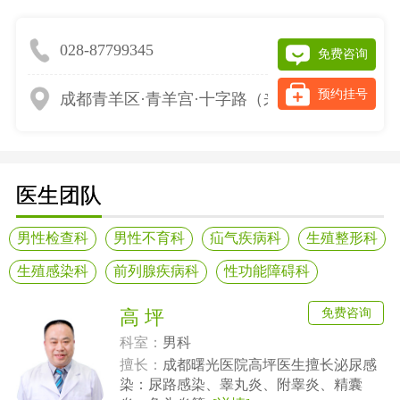
028-87799345
免费咨询
预约挂号
成都青羊区·青羊宫·十字路（来院请提前网上预
医生团队
男性检查科
男性不育科
疝气疾病科
生殖整形科
生殖感染科
前列腺疾病科
性功能障碍科
免费咨询
高 坪
科室：
男科
擅长：
成都曙光医院高坪医生擅长泌尿感
染：尿路感染、睾丸炎、附睾炎、精囊