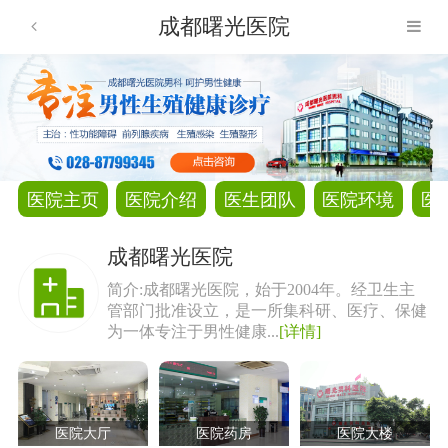
成都曙光医院
医院主页
医院介绍
医生团队
医院环境
医
成都曙光医院
简介:成都曙光医院，始于2004年。经卫生主
管部门批准设立，是一所集科研、医疗、保健
为一体专注于男性健康...
[详情]
医院大厅
医院药房
医院大楼