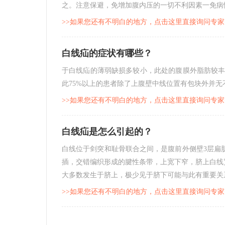
之。注意保避，免增加腹内压的一切不利因素一免病情发
>>如果您还有不明白的地方，点击这里直接询问专家
白线疝的症状有哪些？
于白线疝的薄弱缺损多较小，此处的腹膜外脂肪较
此75%以上的患者除了上腹壁中线位置有包块外并无不
>>如果您还有不明白的地方，点击这里直接询问专家
白线疝是怎么引起的？
白线位于剑突和耻骨联合之间，是腹前外侧壁3层扁
插，交错编织形成的腱性条带，上宽下窄，脐上白线宽达1.
大多数发生于脐上，极少见于脐下可能与此有重要关系。
>>如果您还有不明白的地方，点击这里直接询问专家