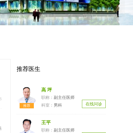
推荐医生
，
高 坪
副主任医师
3
在线问诊
男科
王平
惕
副主任医师