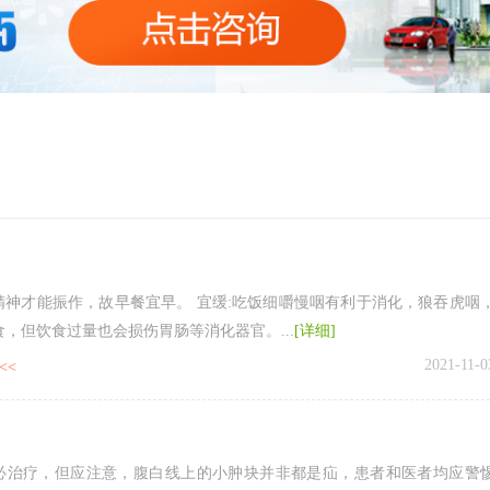
精神才能振作，故早餐宜早。 宜缓:吃饭细嚼慢咽有利于消化，狼吞虎咽
，但饮食过量也会损伤胃肠等消化器官。...
[详细]
2021-11-0
<<
必治疗，但应注意，腹白线上的小肿块并非都是疝，患者和医者均应警