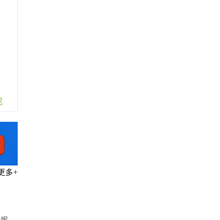
、
呢
更多+
么呢