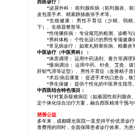
西医诊疗：
*泌尿外科： 前列腺疾病（前列腺炎、前
皮包茎手术、精索静脉曲张手术等。
*生殖健康： 男性不育症（少精、弱精
下）、生殖器整形等。
*性传播疾病： 专业规范的检测、诊断与
*男科体检： 个性化设计的男性专项健康
*常见病诊疗： 如睾丸附睾疾病、精囊炎
中医诊疗（中医男科）：
*体质调理： 运用中药汤剂、膏方等调理
*慢病调治： 运用中药、针灸、艾灸、拔
肝郁气滞等证型）、男性不育症（改善精子质
*术后/病后康复： 促进手术伤口愈合，恢
*养生保健： 提供个性化的中医养生指导
中西医结合特色项目：
*针对复杂疑难病症（如顽固性前列腺炎、
定个体化综合治疗方案，融合西医精准干预与
慈善公益
多年来，成都曙光医院一直坚持平价优质诊疗
查费用的同时，全面保障患者诊疗效果。为患