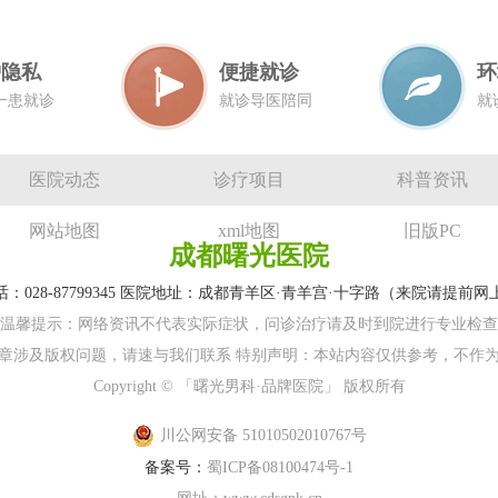
护隐私
便捷就诊
环
一患就诊
就诊导医陪同
就
医院动态
诊疗项目
科普资讯
网站地图
xml地图
旧版PC
成都曙光医院
：028-87799345 医院地址：成都青羊区·青羊宫·十字路（来院请提前
温馨提示：网络资讯不代表实际症状，问诊治疗请及时到院进行专业检查
章涉及版权问题，请速与我们联系 特别声明：本站内容仅供参考，不作
Copyright © 「曙光男科·品牌医院」 版权所有
川公网安备 51010502010767号
备案号：
蜀ICP备08100474号-1