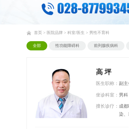
首页
>
医院品牌
>
科室/医生
>
男性不育科
全部
性功能障碍科
前列腺疾病科
高 坪
医生职称：
副主
坐诊科室：
男科
擅长诊疗：
成都
染、