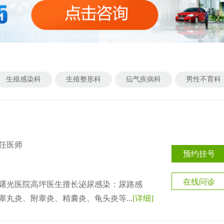
生殖感染科
生殖整形科
疝气疾病科
男性不育科
任医师
预约挂号
在线问诊
曙光医院高坪医生擅长泌尿感染：尿路感
睾丸炎、附睾炎、精囊炎、龟头炎等...
[详细]