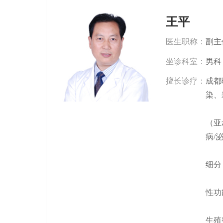
王平
医生职称：
副主
坐诊科室：
男科
擅长诊疗：
成都
染、
（亚
病/
细分
性功
生殖