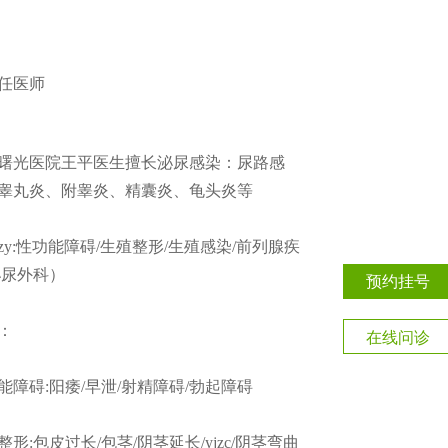
任医师
曙光医院王平医生擅长泌尿感染：尿路感
睾丸炎、附睾炎、精囊炎、龟头炎等
zy:性功能障碍/生殖整形/生殖感染/前列腺疾
泌尿外科）
预约挂号
：
在线问诊
能障碍:阳痿/早泄/射精障碍/勃起障碍
整形:包皮过长/包茎/阴茎延长/yjzc/阴茎弯曲