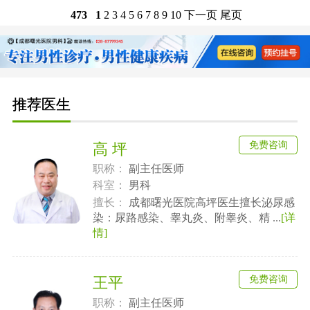
下一页
尾页
473
1
2
3
4
5
6
7
8
9
10
推荐医生
免费咨询
高 坪
职称：
副主任医师
科室：
男科
擅长：
成都曙光医院高坪医生擅长泌尿感
染：尿路感染、睾丸炎、附睾炎、精 ...
[详
情]
免费咨询
王平
职称：
副主任医师