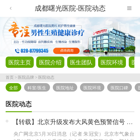
成都曙光医院-医院动态
医院主页
医院介绍
医生团队
医院环境
医
首页
>
医院品牌
>
医院动态
全部
科室/医生
医院地址
医院环境
医院口碑
医院动态
【转载】北京升级发布大风黄色预警信号 阵风可达9、10级
央广网北京5月30日消息（记者 朱冠安）北京市气象台