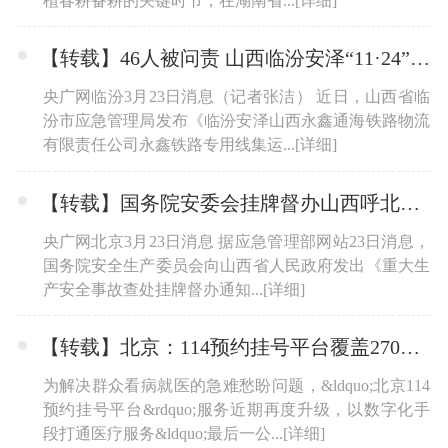
植春耕备耕的关键时节，在湖南省...
[详细]
【转载】46人被问责 山西临汾安泽“11·24”较大坍塌事故调查报告发布
央广网临汾3月23日消息（记者张洁） 近日，山西省临
汾市应急管理局发布《临汾安泽山西永鑫通海铁路物流
有限责任公司永鑫铁路专用线集运...
[详细]
【转载】国务院安委会挂牌督办山西呼北高速公路重大交通事故查处
央广网北京3月23日消息 据应急管理部网站23日消息，
国务院安全生产委员会向山西省人民政府发出《重大生
产安全事故查处挂牌督办通知...
[详细]
【转载】北京：114预约挂号平台覆盖270家医院 增加“京通”微信、支付宝、百度三端入口
为解决群众看病就医的急难愁盼问题，&ldquo;北京114
预约挂号平台&rdquo;服务近期再度升级，以数字化手
段打通医疗服务&ldquo;最后一公...
[详细]