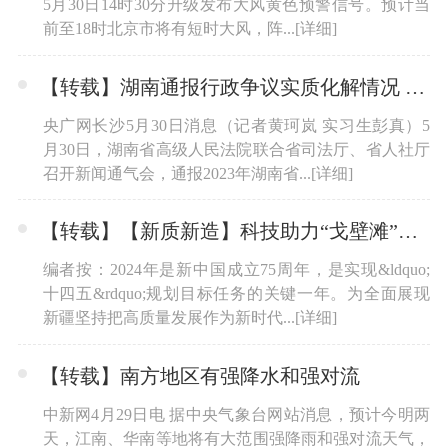
5月30日14时30分升级发布大风黄色预警信号。预计当
前至18时北京市将有短时大风，阵...
[详细]
【转载】湖南通报行政争议实质化解情况 让“告官”能“见官”成为新常态
央广网长沙5月30日消息（记者黄珂岚 实习生彭真）5
月30日，湖南省高级人民法院联合省司法厅、省人社厅
召开新闻通气会，通报2023年湖南省...
[详细]
【转载】【新质新造】科技助力“戈壁滩”变身“菜篮子”
编者按：2024年是新中国成立75周年，是实现&ldquo;
十四五&rdquo;规划目标任务的关键一年。为全面展现
新疆坚持把高质量发展作为新时代...
[详细]
【转载】南方地区有强降水和强对流
中新网4月29日电 据中央气象台网站消息，预计今明两
天，江南、华南等地将有大范围强降雨和强对流天气，