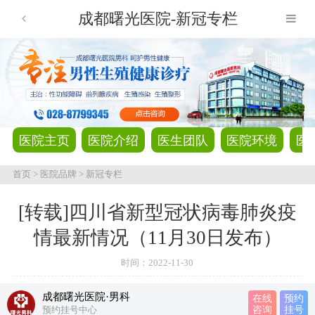
成都曙光医院-新冠专栏
医院主页
医院介绍
医生团队
医院环境
医
首页
>
医院品牌
>
新冠专栏
[转载]四川省新型冠状病毒肺炎疫
情最新情况（11月30日发布）
时间：
2022-11-30
成都曙光医院·男科
在线
预约
预约挂号中心
咨询
挂号